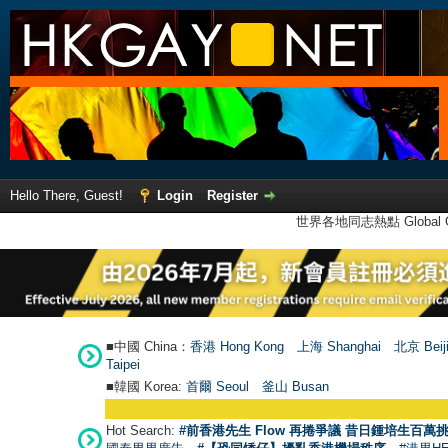
Hello There, Guest!
Login
Register
世界各地同志熱點 Global Ga
■中國 China：
香港 Hong Kong
上海 Shanghai
北京 Beij
Taipei
■韓國 Korea:
首爾 Seou
l
釜山 Busan
Hot Search:
#前香港先生 Flow 再捲爭議 昔日鍾培生百萬挑