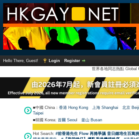
Hello There, Guest!
Login
Register
世界各地同志熱點 Global Ga
■中國 China：
香港 Hong Kong
上海 Shanghai
北京 Beij
Taipei
■韓國 Korea:
首爾 Seou
l
釜山 Busan
Hot Search:
#前香港先生 Flow 再捲爭議 昔日鍾培生百萬挑