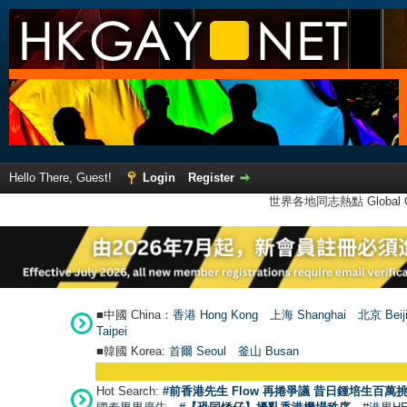
Hello There, Guest!
Login
Register
世界各地同志熱點 Global Ga
■中國 China：
香港 Hong Kong
上海 Shanghai
北京 Beij
Taipei
■韓國 Korea:
首爾 Seou
l
釜山 Busan
Hot Search:
#前香港先生 Flow 再捲爭議 昔日鍾培生百萬挑