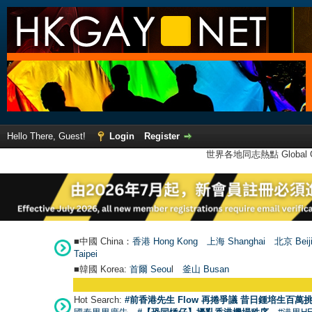
Hello There, Guest!
Login
Register
世界各地同志熱點 Global Ga
■中國 China：
香港 Hong Kong
上海 Shanghai
北京 Beij
Taipei
■韓國 Korea:
首爾 Seou
l
釜山 Busan
Hot Search:
#前香港先生 Flow 再捲爭議 昔日鍾培生百萬挑