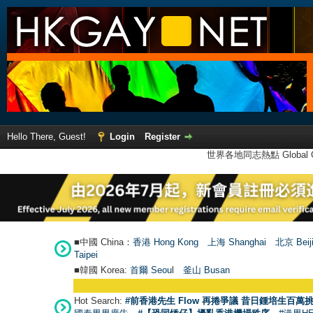
Hello There, Guest!
Login
Register
世界各地同志熱點 Global Ga
■中國 China：
香港 Hong Kong
上海 Shanghai
北京 Beij
Taipei
■韓國 Korea:
首爾 Seou
l
釜山 Busan
Hot Search:
#前香港先生 Flow 再捲爭議 昔日鍾培生百萬挑