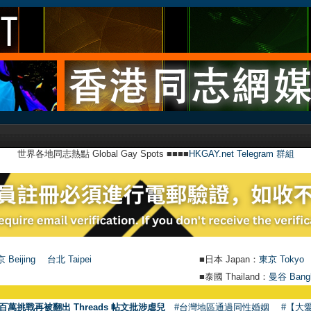
世界各地同志熱點 Global Gay Spots ■■■■
HKGAY.net Telegram 群組
 Beijing
台北 Taipei
■日本 Japan：
東京 Tokyo
■泰國 Thailand：
曼谷 Bang
百萬挑戰再被翻出 Threads 帖文批涉虐兒
#台灣地區通過同性婚姻
#【大