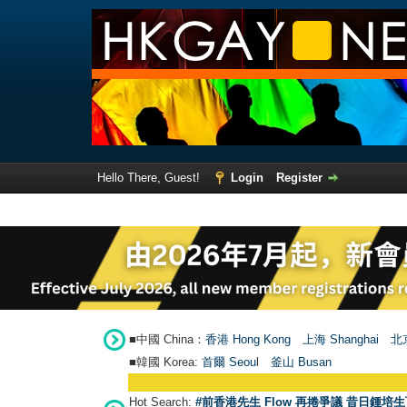
Hello There, Guest!
Login
Register
■中國 China：
香港 Hong Kong
上海 Shanghai
北京
■韓國 Korea:
首爾 Seou
l
釜山 Busan
Hot Search:
#前香港先生 Flow 再捲爭議 昔日鍾培生