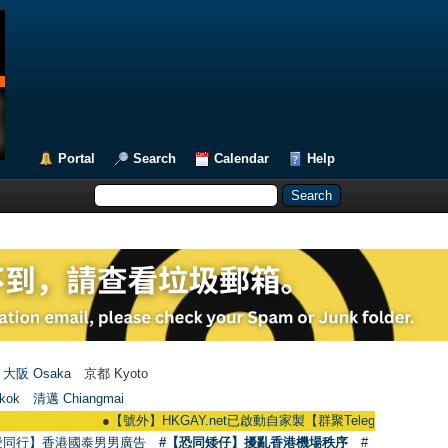
Portal
Search
Calendar
Help
大阪 Osaka
京都 Kyoto
kok
清邁 Chiangmai
●
【號外】HKGAY.net已啟動自家製【群聚Telegram群組】 HKGAY.net h
愛同行】香港國泰男男廣告
#【恐同矮仔】擾亂香港機場秩序
#