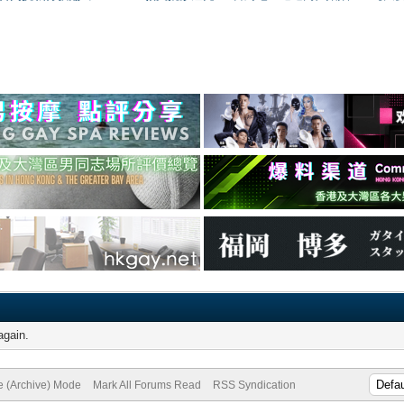
again.
te (Archive) Mode
Mark All Forums Read
RSS Syndication