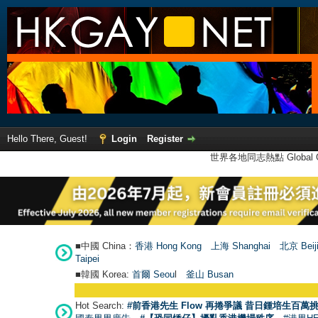
Hello There, Guest!
Login
Register
世界各地同志熱點 Global Ga
■中國 China：
香港 Hong Kong
上海 Shanghai
北京 Beij
Taipei
■韓國 Korea:
首爾 Seou
l
釜山 Busan
Hot Search:
#前香港先生 Flow 再捲爭議 昔日鍾培生百萬挑