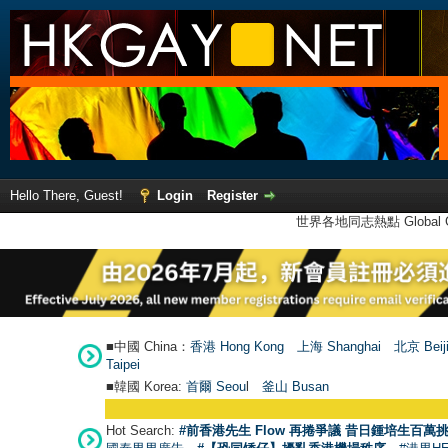
Hello There, Guest!
Login
Register
世界各地同志熱點 Global Ga
■中國 China：
香港 Hong Kong
上海 Shanghai
北京 Beij
Taipei
■韓國 Korea:
首爾 Seou
l
釜山 Busan
Hot Search:
#前香港先生 Flow 再捲爭議 昔日鍾培生百萬挑