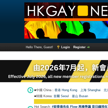
Hello There, Guest!
Login
Register
■中國 China：
香港 Hong Kong
上海 Shanghai
北京
■韓國 Korea:
首爾 Seou
l
釜山 Busan
Hot Search:
#前香港先生 Flow 再捲爭議 昔日鍾培生