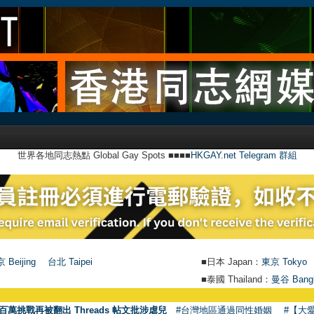
世界各地同志熱點 Global Gay Spots ■■■■
HKGAY.net Telegram 群組
 Beijing
台北 Taipei
■日本 Japan：
東京 Tokyo
■泰國 Thailand：
曼谷 Bang
百萬挑戰再被翻出 Threads 帖文批涉虐兒
#台灣地區通過同性婚姻
#【大