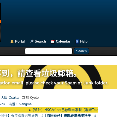
Portal
Search
Calendar
Help
大阪 Osaka
京都 Kyoto
kok
清邁 Chiangmai
●
【號外】HKGAY.net已啟動自家製【群聚Telegram群組】 HKGAY.net 
愛同行】香港國泰男男廣告
#【恐同矮仔】擾亂香港機場秩序
#