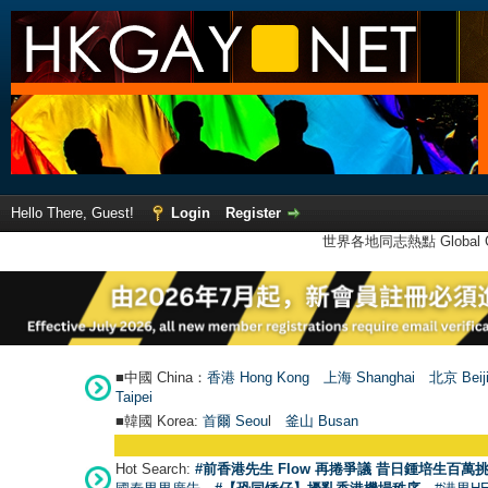
Hello There, Guest!
Login
Register
世界各地同志熱點 Global Ga
■中國 China：
香港 Hong Kong
上海 Shanghai
北京 Beij
Taipei
■韓國 Korea:
首爾 Seou
l
釜山 Busan
Hot Search:
#前香港先生 Flow 再捲爭議 昔日鍾培生百萬挑