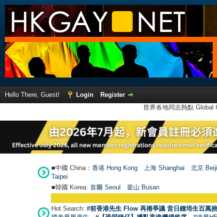
Hello There, Guest!
Login
Register
世界各地同志熱點 Global Ga
■中國 China：
香港 Hong Kong
上海 Shanghai
北京 Beij
Taipei
■韓國 Korea:
首爾 Seou
l
釜山 Busan
Hot Search:
#前香港先生 Flow 再捲爭議 昔日鍾培生百萬挑