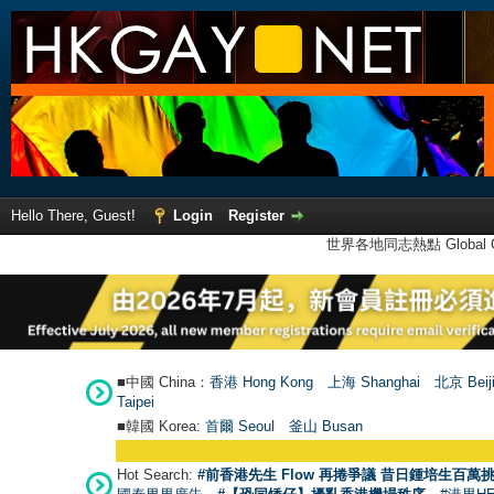
Hello There, Guest!
Login
Register
世界各地同志熱點 Global Ga
■中國 China：
香港 Hong Kong
上海 Shanghai
北京 Beij
Taipei
■韓國 Korea:
首爾 Seou
l
釜山 Busan
Hot Search:
#前香港先生 Flow 再捲爭議 昔日鍾培生百萬挑