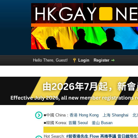
Hello There, Guest!
Login
Register
■中國 China：
香港 Hong Kong
上海 Shanghai
北京
■韓國 Korea:
首爾 Seou
l
釜山 Busan
Hot Search:
#前香港先生 Flow 再捲爭議 昔日鍾培生