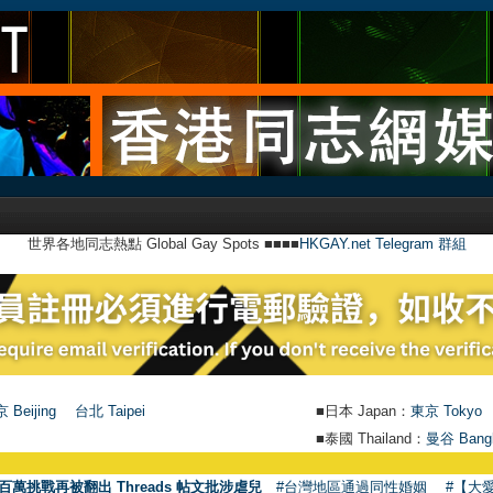
世界各地同志熱點 Global Gay Spots ■■■■
HKGAY.net Telegram 群組
 Beijing
台北 Taipei
■日本 Japan：
東京 Tokyo
■泰國 Thailand：
曼谷 Bang
百萬挑戰再被翻出 Threads 帖文批涉虐兒
#台灣地區通過同性婚姻
#【大