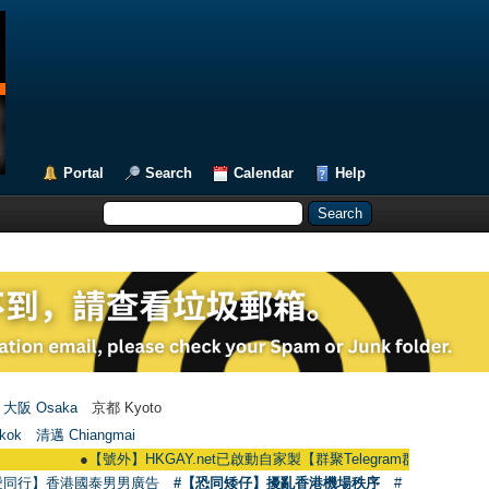
Portal
Search
Calendar
Help
大阪 Osaka
京都 Kyoto
kok
清邁 Chiangmai
●
【號外】HKGAY.net已啟動自家製【群聚Telegram群組】 HKGAY.net has a
愛同行】香港國泰男男廣告
#【恐同矮仔】擾亂香港機場秩序
#