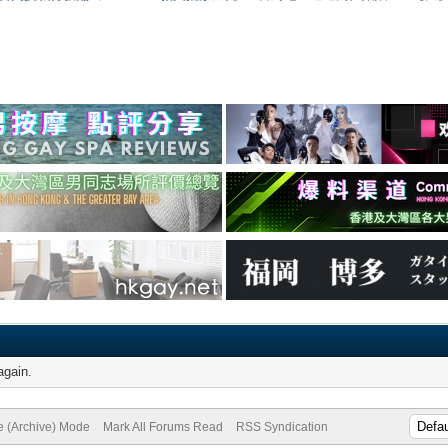
again.
te (Archive) Mode
Mark All Forums Read
RSS Syndication