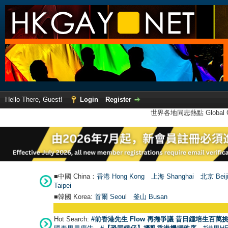
Hello There, Guest!
Login
Register
世界各地同志熱點 Global Ga
■中國 China：
香港 Hong Kong
上海 Shanghai
北京 Beij
Taipei
■韓國 Korea:
首爾 Seou
l
釜山 Busan
Hot Search:
#前香港先生 Flow 再捲爭議 昔日鍾培生百萬挑