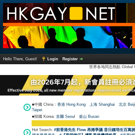
Hello There, Guest!
Login
Register
世界各地同志熱點 Global Ga
■中國 China：
香港 Hong Kong
上海 Shanghai
北京 Beij
Taipei
■韓國 Korea:
首爾 Seou
l
釜山 Busan
Hot Search:
#前香港先生 Flow 再捲爭議 昔日鍾培生百萬挑