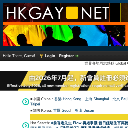
Hello There, Guest!
Login
Register
世界各地同志熱點 Global Ga
■中國 China：
香港 Hong Kong
上海 Shanghai
北京 Beij
Taipei
■韓國 Korea:
首爾 Seou
l
釜山 Busan
Hot Search:
#前香港先生 Flow 再捲爭議 昔日鍾培生百萬挑