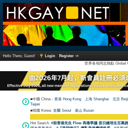
Hello There, Guest!
Login
Register
世界各地同志熱點 Global Ga
■中國 China：
香港 Hong Kong
上海 Shanghai
北京 Beij
Taipei
■韓國 Korea:
首爾 Seou
l
釜山 Busan
Hot Search:
#前香港先生 Flow 再捲爭議 昔日鍾培生百萬挑