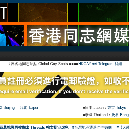
世界各地同志熱點 Global Gay Spots ■■■■
HKGAY.net Telegram 群組
 Beijing
台北 Taipei
■日本 Japan：
東京 Tokyo
■泰國 Thailand：
曼谷 Bang
百萬挑戰再被翻出 Threads 帖文批涉虐兒
#台灣地區通過同性婚姻
#【大