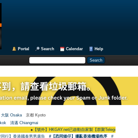
Portal
Search
Calendar
Help
大阪 Osaka
京都 Kyoto
kok
清邁 Chiangmai
●
【號外】HKGAY.net已啟動自家製【群聚Telegram群組】 HKGAY.net ha
愛同行】香港國泰男男廣告
#【恐同矮仔】擾亂香港機場秩序
#