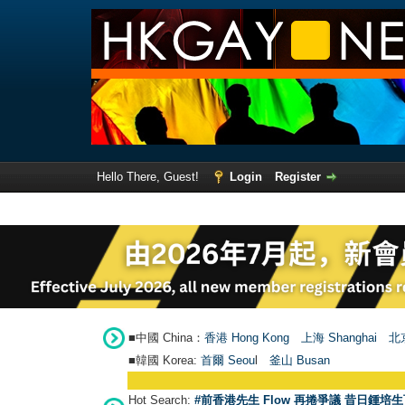
Hello There, Guest!
Login
Register
■中國 China：
香港 Hong Kong
上海 Shanghai
北京
■韓國 Korea:
首爾 Seou
l
釜山 Busan
Hot Search:
#前香港先生 Flow 再捲爭議 昔日鍾培生