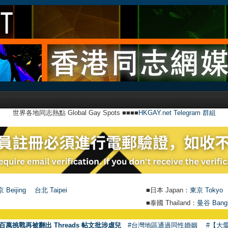
世界各地同志熱點 Global Gay Spots ■■■■
HKGAY.net Telegram 群組
 Beijing
台北 Taipei
■日本 Japan：
東京 Tokyo
■泰國 Thailand：
曼谷 Bang
百萬挑戰再被翻出 Threads 帖文批涉虐兒
#台灣地區通過同性婚姻
#【大