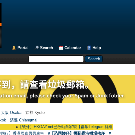
Portal
Search
Calendar
Help
大阪 Osaka
京都 Kyoto
kok
清邁 Chiangmai
●
【號外】HKGAY.net已啟動自家製【群聚Telegram群組】 HKGAY.net has alre
愛同行】香港國泰男男廣告
#【恐同矮仔】擾亂香港機場秩序
#