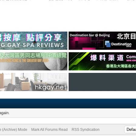
again.
te (Archive) Mode
Mark All Forums Read
RSS Syndication