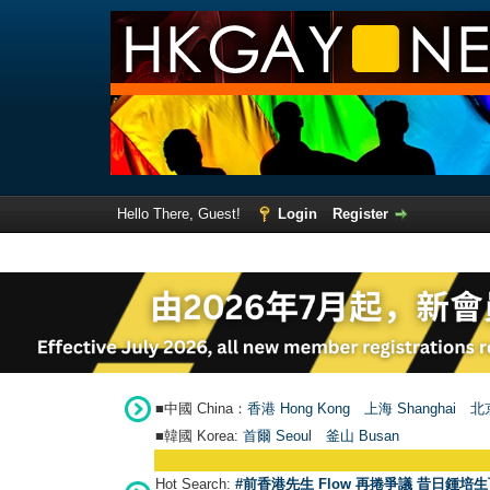
Hello There, Guest!
Login
Register
■中國 China：
香港 Hong Kong
上海 Shanghai
北京
■韓國 Korea:
首爾 Seou
l
釜山 Busan
Hot Search:
#前香港先生 Flow 再捲爭議 昔日鍾培生