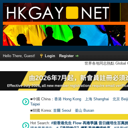
Hello There, Guest!
Login
Register
世界各地同志熱點 Global Ga
■中國 China：
香港 Hong Kong
上海 Shanghai
北京 Beij
Taipei
■韓國 Korea:
首爾 Seou
l
釜山 Busan
Hot Search:
#前香港先生 Flow 再捲爭議 昔日鍾培生百萬挑