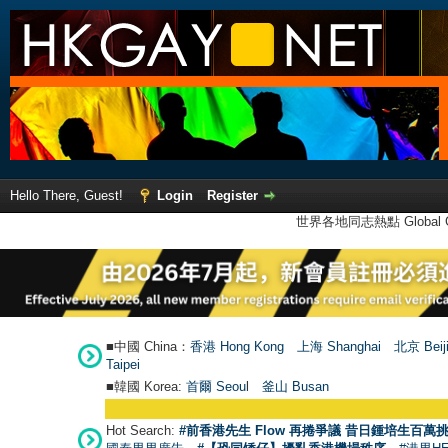
Hello There, Guest!
Login
Register
世界各地同志熱點 Global Ga
■中國 China：
香港 Hong Kong
上海 Shanghai
北京 Beij
Taipei
■韓國 Korea:
首爾 Seou
l
釜山 Busan
Hot Search:
#前香港先生 Flow 再捲爭議 昔日鍾培生百萬挑