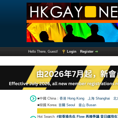
Hello There, Guest!
Login
Register
■中國 China：
香港 Hong Kong
上海 Shanghai
北京
■韓國 Korea:
首爾 Seou
l
釜山 Busan
Hot Search:
#前香港先生 Flow 再捲爭議 昔日鍾培生