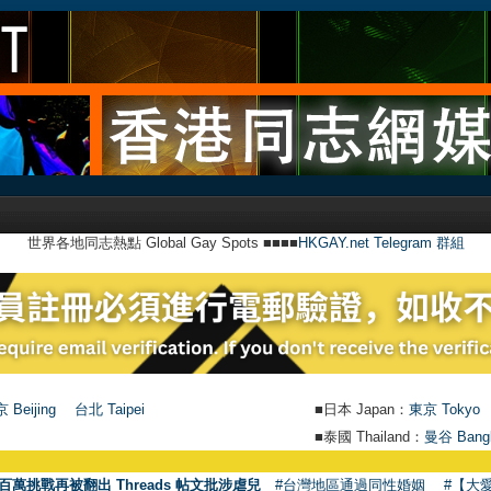
世界各地同志熱點 Global Gay Spots ■■■■
HKGAY.net Telegram 群組
 Beijing
台北 Taipei
■日本 Japan：
東京 Tokyo
■泰國 Thailand：
曼谷 Bang
百萬挑戰再被翻出 Threads 帖文批涉虐兒
#台灣地區通過同性婚姻
#【大