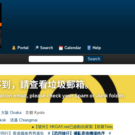
Portal
Search
Calendar
Help
大阪 Osaka
京都 Kyoto
kok
清邁 Chiangmai
●
【號外】HKGAY.net已啟動自家製【群聚Telegram群組】 HKGAY.net h
愛同行】香港國泰男男廣告
#【恐同矮仔】擾亂香港機場秩序
#