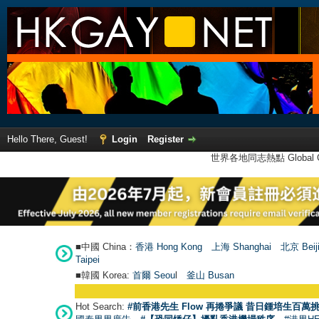
Hello There, Guest!
Login
Register
世界各地同志熱點 Global Ga
■中國 China：
香港 Hong Kong
上海 Shanghai
北京 Beij
Taipei
■韓國 Korea:
首爾 Seou
l
釜山 Busan
Hot Search:
#前香港先生 Flow 再捲爭議 昔日鍾培生百萬挑