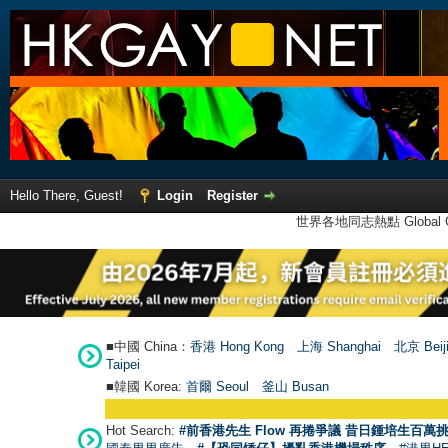
Hello There, Guest!
Login
Register
世界各地同志熱點 Global Ga
■中國 China：
香港 Hong Kong
上海 Shanghai
北京 Beij
Taipei
■韓國 Korea:
首爾 Seou
l
釜山 Busan
Hot Search:
#前香港先生 Flow 再捲爭議 昔日鍾培生百萬挑