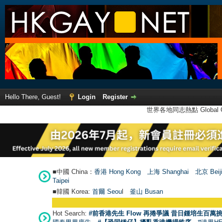
Hello There, Guest!
Login
Register
世界各地同志熱點 Global Ga
■中國 China：
香港 Hong Kong
上海 Shanghai
北京 Beij
Taipei
■韓國 Korea:
首爾 Seou
l
釜山 Busan
Hot Search:
#前香港先生 Flow 再捲爭議 昔日鍾培生百萬挑