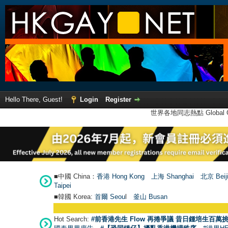
Hello There, Guest!
Login
Register
世界各地同志熱點 Global Ga
■中國 China：
香港 Hong Kong
上海 Shanghai
北京 Beij
Taipei
■韓國 Korea:
首爾 Seou
l
釜山 Busan
Hot Search:
#前香港先生 Flow 再捲爭議 昔日鍾培生百萬挑