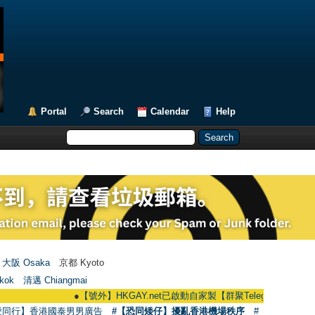
Portal
Search
Calendar
Help
大阪 Osaka
京都 Kyoto
kok
清邁 Chiangmai
●
【號外】HKGAY.net已啟動自家製【群聚Telegram群組】 HKGAY.net h
愛同行】香港國泰男男廣告
#【恐同矮仔】擾亂香港機場秩序
#