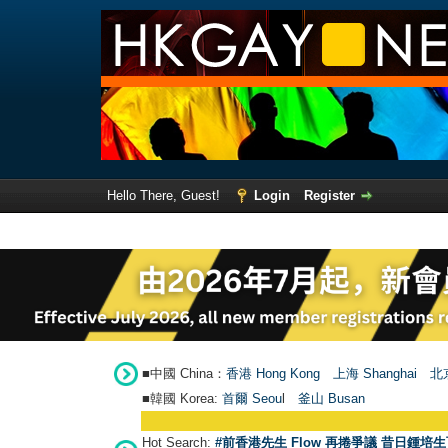
Hello There, Guest!
Login
Register
■中國 China：
香港 Hong Kong
上海 Shanghai
北京
■韓國 Korea:
首爾 Seou
l
釜山 Busan
Hot Search:
#前香港先生 Flow 再捲爭議 昔日鍾培生