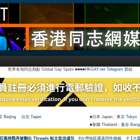
世界各地同志熱點 Global Gay Spots ■■■■
HKGAY.net Telegram 群組
 Beijing
台北 Taipei
■日本 Japan：
東京 Tokyo
■泰國 Thailand：
曼谷 Bang
百萬挑戰再被翻出 Threads 帖文批涉虐兒
#台灣地區通過同性婚姻
#【大