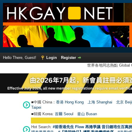
Hello There, Guest!
Login
Register
世界各地同志熱點 Global Ga
■中國 China：
香港 Hong Kong
上海 Shanghai
北京 Beij
Taipei
■韓國 Korea:
首爾 Seou
l
釜山 Busan
Hot Search:
#前香港先生 Flow 再捲爭議 昔日鍾培生百萬挑