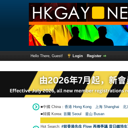
Hello There, Guest!
Login
Register
■中國 China：
香港 Hong Kong
上海 Shanghai
北京
■韓國 Korea:
首爾 Seou
l
釜山 Busan
Hot Search:
#前香港先生 Flow 再捲爭議 昔日鍾培生