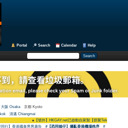
Portal
Search
Calendar
Help
大阪 Osaka
京都 Kyoto
kok
清邁 Chiangmai
●
【號外】HKGAY.net已啟動自家製【群聚Telegram群組】 HKGAY.net 
愛同行】香港國泰男男廣告
#【恐同矮仔】擾亂香港機場秩序
#