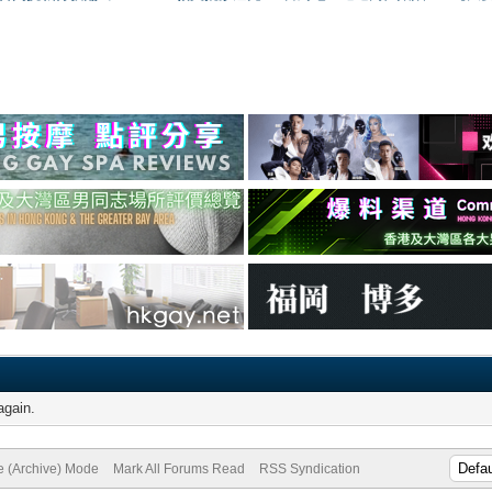
again.
te (Archive) Mode
Mark All Forums Read
RSS Syndication