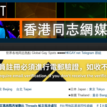
世界各地同志熱點 Global Gay Spots ■■■■
HKGAY.net Telegram 群組
 Beijing
台北 Taipei
■日本 Japan：
東京 Tokyo
■泰國 Thailand：
曼谷 Bang
百萬挑戰再被翻出 Threads 帖文批涉虐兒
#台灣地區通過同性婚姻
#【大