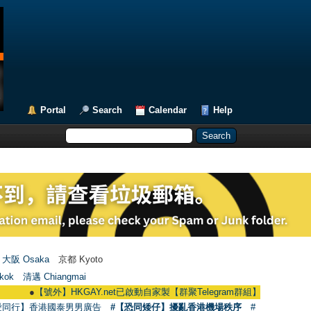
Portal
Search
Calendar
Help
大阪 Osaka
京都 Kyoto
kok
清邁 Chiangmai
●
【號外】HKGAY.net已啟動自家製【群聚Telegram群組】 HKGAY.net has alrea
愛同行】香港國泰男男廣告
#【恐同矮仔】擾亂香港機場秩序
#