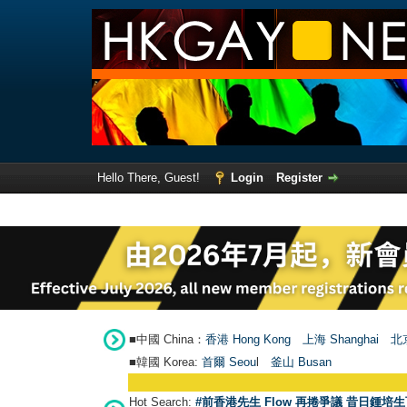
Hello There, Guest!
Login
Register
■中國 China：
香港 Hong Kong
上海 Shanghai
北京
■韓國 Korea:
首爾 Seou
l
釜山 Busan
Hot Search:
#前香港先生 Flow 再捲爭議 昔日鍾培生