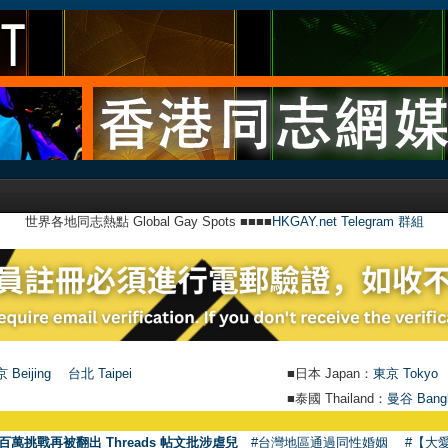
世界各地同志熱點 Global Gay Spots ■■■■
HKGAY.net Telegram 群組
 Beijing
台北 Taipei
■日本 Japan：
東京 Tokyo
■泰國 Thailand：
曼谷 Bang
百萬挑戰再被翻出 Threads 帖文批涉虐兒
#台灣地區通過同性婚姻
#【大