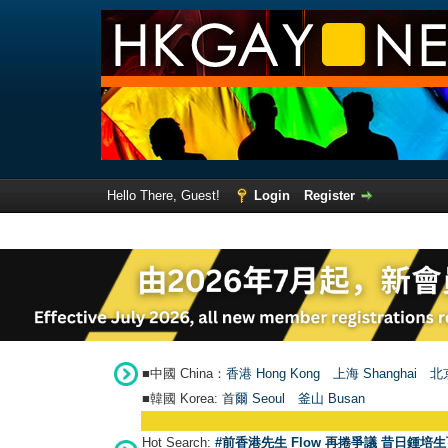
Hello There, Guest!
Login
Register
■中國 China：
香港 Hong Kong
上海 Shanghai
北京
■韓國 Korea:
首爾 Seou
l
釜山 Busan
Hot Search:
#前香港先生 Flow 再捲爭議 昔日鍾培生