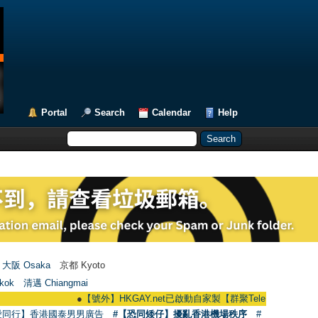
Portal
Search
Calendar
Help
大阪 Osaka
京都 Kyoto
kok
清邁 Chiangmai
●
【號外】HKGAY.net已啟動自家製【群聚Telegram群組】 HKGAY.net h
愛同行】香港國泰男男廣告
#【恐同矮仔】擾亂香港機場秩序
#