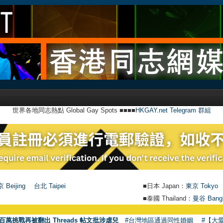
世界各地同志熱點 Global Gay Spots ■■■■
HKGAY.net Telegram 群組
 Beijing
台北 Taipei
■日本 Japan：
東京 Tokyo
■泰國 Thailand：
曼谷 Bang
百萬挑戰再被翻出 Threads 帖文批涉虐兒
#台灣地區通過同性婚姻
#【大