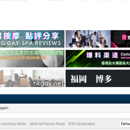
again.
te (Archive) Mode
Mark All Forums Read
RSS Syndication