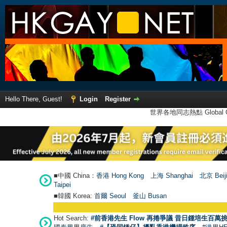
Hello There, Guest!
Login
Register
世界各地同志熱點 Global Ga
■中國 China：
香港 Hong Kong
上海 Shanghai
北京 Beij
Taipei
■韓國 Korea:
首爾 Seou
l
釜山 Busan
Hot Search:
#前香港先生 Flow 再捲爭議 昔日鍾培生百萬挑