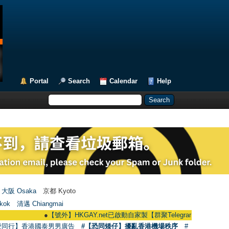
Portal
Search
Calendar
Help
大阪 Osaka
京都 Kyoto
kok
清邁 Chiangmai
●
【號外】HKGAY.net已啟動自家製【群聚Telegram群組】 HKGAY.net has 
愛同行】香港國泰男男廣告
#【恐同矮仔】擾亂香港機場秩序
#