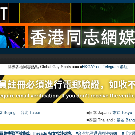
世界各地同志熱點 Global Gay Spots ■■■■
HKGAY.net Telegram 群組
 Beijing
台北 Taipei
■日本 Japan：
東京 Tokyo
■泰國 Thailand：
曼谷 Bang
百萬挑戰再被翻出 Threads 帖文批涉虐兒
#台灣地區通過同性婚姻
#【大