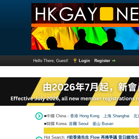
Hello There, Guest!
Login
Register
■中國 China：
香港 Hong Kong
上海 Shanghai
北京
■韓國 Korea:
首爾 Seou
l
釜山 Busan
Hot Search:
#前香港先生 Flow 再捲爭議 昔日鍾培生