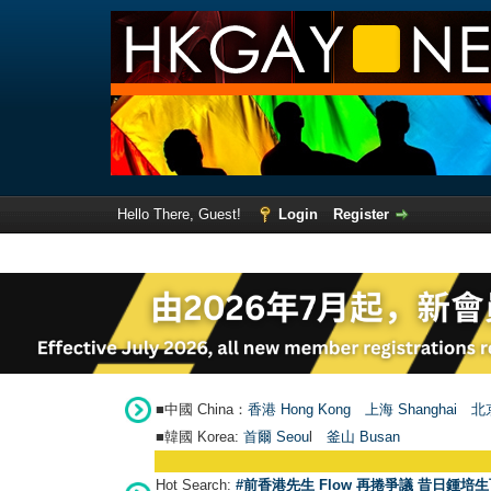
Hello There, Guest!
Login
Register
■中國 China：
香港 Hong Kong
上海 Shanghai
北京
■韓國 Korea:
首爾 Seou
l
釜山 Busan
Hot Search:
#前香港先生 Flow 再捲爭議 昔日鍾培生