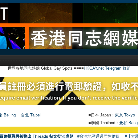
世界各地同志熱點 Global Gay Spots ■■■■
HKGAY.net Telegram 群組
 Beijing
台北 Taipei
■日本 Japan：
東京 Tokyo
■泰國 Thailand：
曼谷 Bang
百萬挑戰再被翻出 Threads 帖文批涉虐兒
#台灣地區通過同性婚姻
#【大