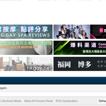
again.
te (Archive) Mode
Mark All Forums Read
RSS Syndication