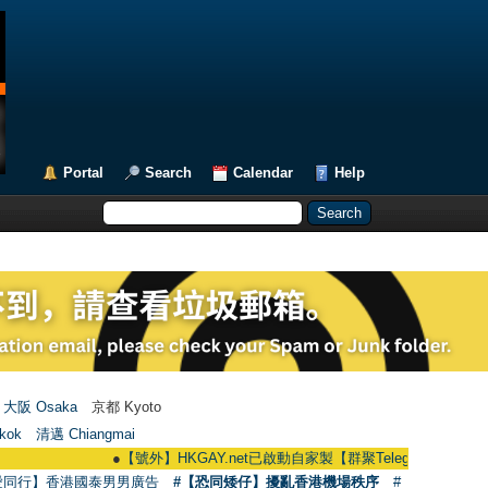
Portal
Search
Calendar
Help
大阪 Osaka
京都 Kyoto
kok
清邁 Chiangmai
●
【號外】HKGAY.net已啟動自家製【群聚Telegram群組】 HKGAY.net h
愛同行】香港國泰男男廣告
#【恐同矮仔】擾亂香港機場秩序
#