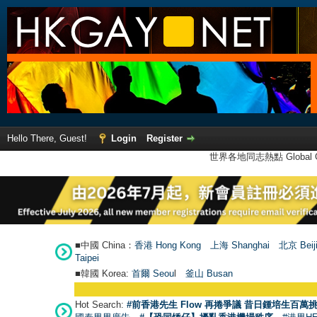
Hello There, Guest!
Login
Register
世界各地同志熱點 Global Ga
■中國 China：
香港 Hong Kong
上海 Shanghai
北京 Beij
Taipei
■韓國 Korea:
首爾 Seou
l
釜山 Busan
Hot Search:
#前香港先生 Flow 再捲爭議 昔日鍾培生百萬挑