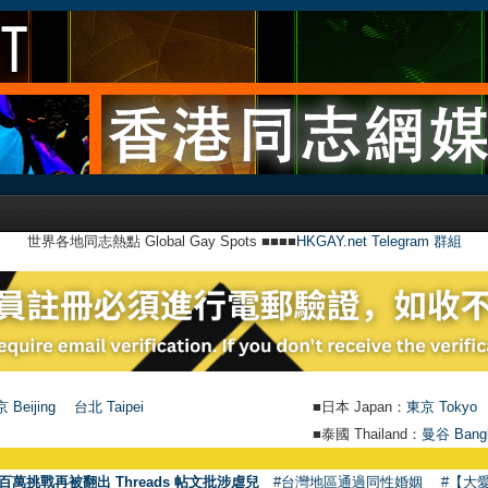
世界各地同志熱點 Global Gay Spots ■■■■
HKGAY.net Telegram 群組
 Beijing
台北 Taipei
■日本 Japan：
東京 Tokyo
■泰國 Thailand：
曼谷 Bang
百萬挑戰再被翻出 Threads 帖文批涉虐兒
#台灣地區通過同性婚姻
#【大