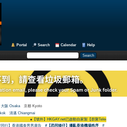
Portal
Search
Calendar
Help
大阪 Osaka
京都 Kyoto
kok
清邁 Chiangmai
●
【號外】HKGAY.net已啟動自家製【群聚Telegram群組】 HKGAY.net h
愛同行】香港國泰男男廣告
#【恐同矮仔】擾亂香港機場秩序
#