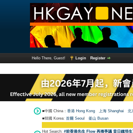
Hello There, Guest!
Login
Register
■中國 China：
香港 Hong Kong
上海 Shanghai
北京
■韓國 Korea:
首爾 Seou
l
釜山 Busan
Hot Search:
#前香港先生 Flow 再捲爭議 昔日鍾培生