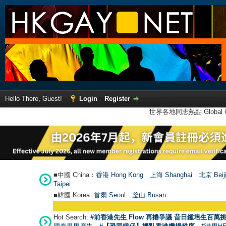
Hello There, Guest!
Login
Register
世界各地同志熱點 Global Ga
■中國 China：
香港 Hong Kong
上海 Shanghai
北京 Beij
Taipei
■韓國 Korea:
首爾 Seou
l
釜山 Busan
Hot Search:
#前香港先生 Flow 再捲爭議 昔日鍾培生百萬挑