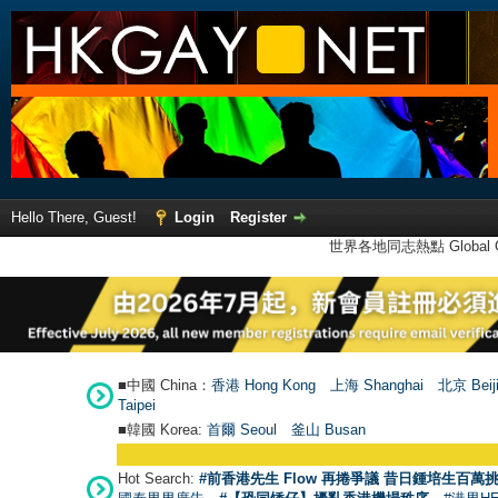
Hello There, Guest!
Login
Register
世界各地同志熱點 Global Ga
■中國 China：
香港 Hong Kong
上海 Shanghai
北京 Beij
Taipei
■韓國 Korea:
首爾 Seou
l
釜山 Busan
Hot Search:
#前香港先生 Flow 再捲爭議 昔日鍾培生百萬挑