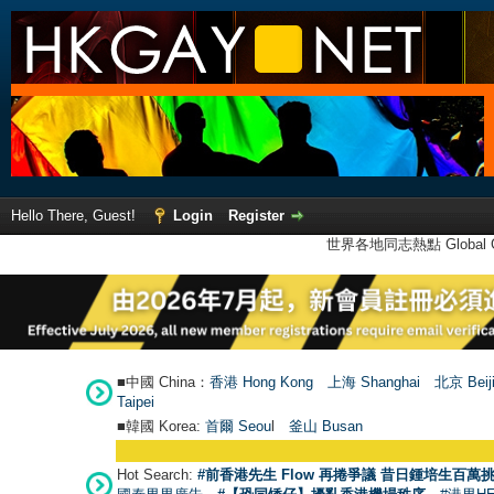
Hello There, Guest!
Login
Register
世界各地同志熱點 Global Ga
■中國 China：
香港 Hong Kong
上海 Shanghai
北京 Beij
Taipei
■韓國 Korea:
首爾 Seou
l
釜山 Busan
Hot Search:
#前香港先生 Flow 再捲爭議 昔日鍾培生百萬挑