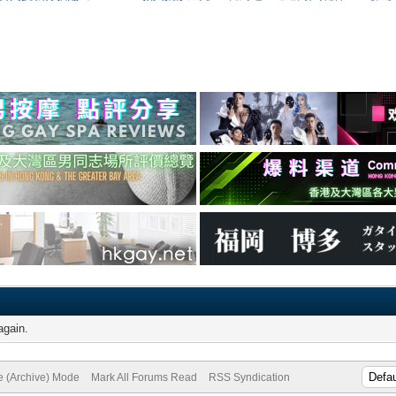
again.
te (Archive) Mode
Mark All Forums Read
RSS Syndication