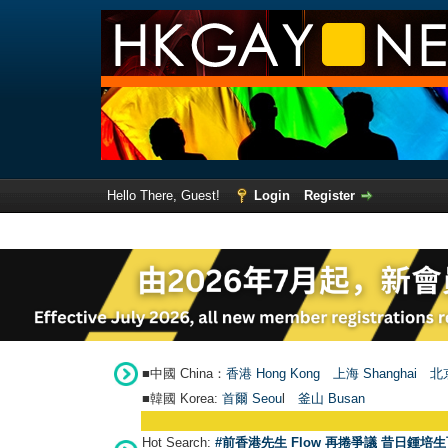
Hello There, Guest!
Login
Register
■中國 China：
香港 Hong Kong
上海 Shanghai
北京
■韓國 Korea:
首爾 Seou
l
釜山 Busan
Hot Search:
#前香港先生 Flow 再捲爭議 昔日鍾培生