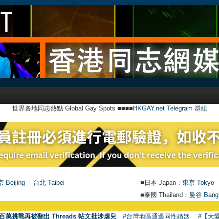
世界各地同志熱點 Global Gay Spots ■■■■
HKGAY.net Telegram 群組
 Beijing
台北 Taipei
■日本 Japan：
東京 Tokyo
■泰國 Thailand：
曼谷 Bang
百萬挑戰再被翻出 Threads 帖文批涉虐兒
#台灣地區通過同性婚姻
#【大