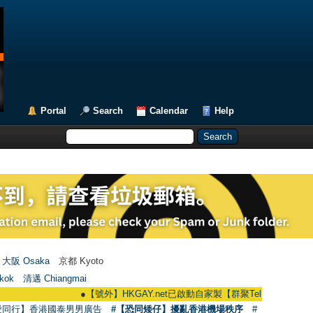
Portal
Search
Calendar
Help
大阪 Osaka
京都 Kyoto
kok
清邁 Chiangmai
●
【號外】HKGAY.net已啟動自家製【群聚Telegram群組】 HKGAY.net 
愛同行】香港國泰男男廣告
#【恐同矮仔】擾亂香港機場秩序
#