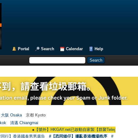
Portal
Search
Calendar
Help
大阪 Osaka
京都 Kyoto
kok
清邁 Chiangmai
●
【號外】HKGAY.net已啟動自家製【群聚Telegram群組】 HKGAY.net h
愛同行】香港國泰男男廣告
#【恐同矮仔】擾亂香港機場秩序
#