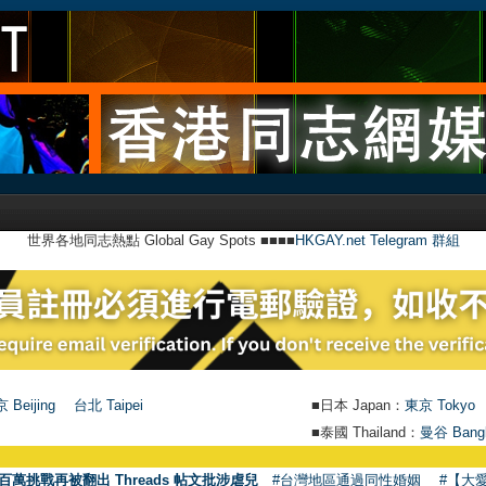
世界各地同志熱點 Global Gay Spots ■■■■
HKGAY.net Telegram 群組
 Beijing
台北 Taipei
■日本 Japan：
東京 Tokyo
■泰國 Thailand：
曼谷 Bang
百萬挑戰再被翻出 Threads 帖文批涉虐兒
#台灣地區通過同性婚姻
#【大