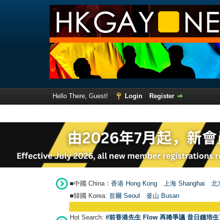
Hello There, Guest!
Login
Register
■中國 China：
香港 Hong Kong
上海 Shanghai
北京
■韓國 Korea:
首爾 Seou
l
釜山 Busan
Hot Search:
#前香港先生 Flow 再捲爭議 昔日鍾培生