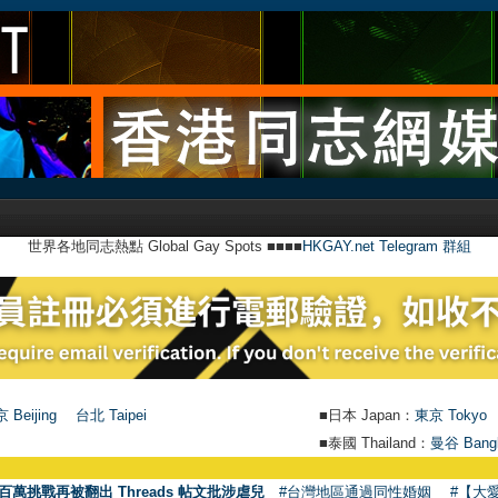
世界各地同志熱點 Global Gay Spots ■■■■
HKGAY.net Telegram 群組
 Beijing
台北 Taipei
■日本 Japan：
東京 Tokyo
■泰國 Thailand：
曼谷 Bang
百萬挑戰再被翻出 Threads 帖文批涉虐兒
#台灣地區通過同性婚姻
#【大