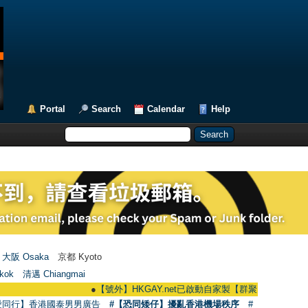
Portal
Search
Calendar
Help
大阪 Osaka
京都 Kyoto
kok
清邁 Chiangmai
●
【號外】HKGAY.net已啟動自家製【群聚Telegram群組】 HKGAY.ne
愛同行】香港國泰男男廣告
#【恐同矮仔】擾亂香港機場秩序
#