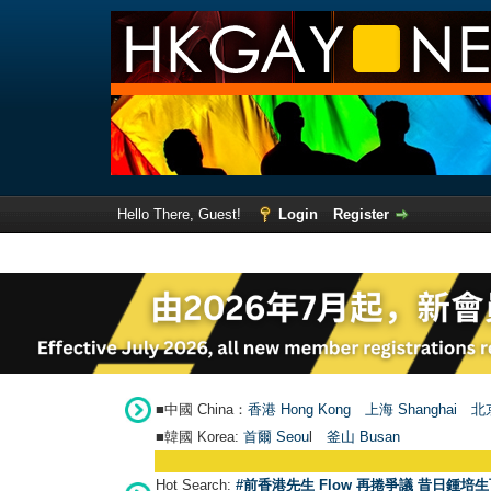
Hello There, Guest!
Login
Register
■中國 China：
香港 Hong Kong
上海 Shanghai
北京
■韓國 Korea:
首爾 Seou
l
釜山 Busan
Hot Search:
#前香港先生 Flow 再捲爭議 昔日鍾培生