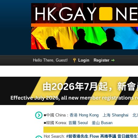
Hello There, Guest!
Login
Register
■中國 China：
香港 Hong Kong
上海 Shanghai
北京
■韓國 Korea:
首爾 Seou
l
釜山 Busan
Hot Search:
#前香港先生 Flow 再捲爭議 昔日鍾培生