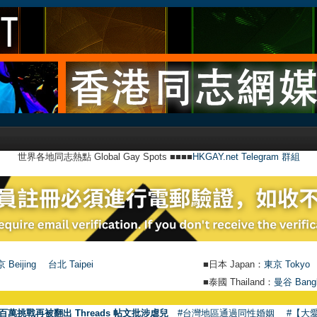
世界各地同志熱點 Global Gay Spots ■■■■
HKGAY.net Telegram 群組
 Beijing
台北 Taipei
■日本 Japan：
東京 Tokyo
■泰國 Thailand：
曼谷 Bang
百萬挑戰再被翻出 Threads 帖文批涉虐兒
#台灣地區通過同性婚姻
#【大