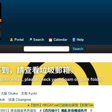
Portal
Search
Calendar
Help
大阪 Osaka
京都 Kyoto
kok
清邁 Chiangmai
●
【號外】HKGAY.net已啟動自家製【群聚Telegram群組】 HKGAY.net 
愛同行】香港國泰男男廣告
#【恐同矮仔】擾亂香港機場秩序
#