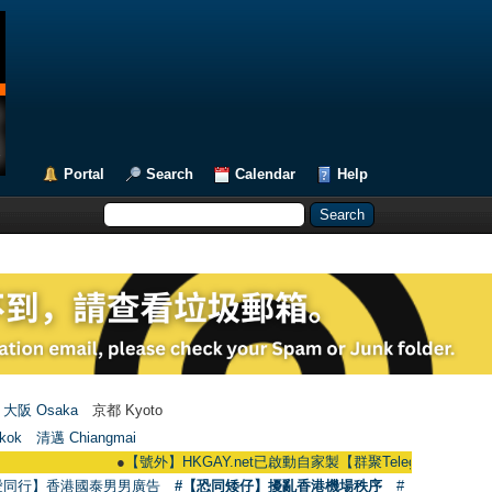
Portal
Search
Calendar
Help
大阪 Osaka
京都 Kyoto
kok
清邁 Chiangmai
●
【號外】HKGAY.net已啟動自家製【群聚Telegram群組】 HKGAY.net 
愛同行】香港國泰男男廣告
#【恐同矮仔】擾亂香港機場秩序
#