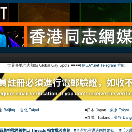
世界各地同志熱點 Global Gay Spots ■■■■
HKGAY.net Telegram 群組
 Beijing
台北 Taipei
■日本 Japan：
東京 Tokyo
■泰國 Thailand：
曼谷 Bang
百萬挑戰再被翻出 Threads 帖文批涉虐兒
#台灣地區通過同性婚姻
#【大