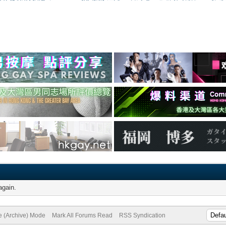
again.
te (Archive) Mode
Mark All Forums Read
RSS Syndication