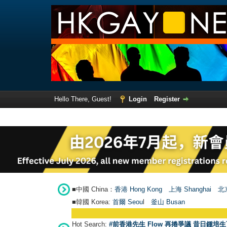
Hello There, Guest!
Login
Register
■中國 China：
香港 Hong Kong
上海 Shanghai
北京
■韓國 Korea:
首爾 Seou
l
釜山 Busan
Hot Search:
#前香港先生 Flow 再捲爭議 昔日鍾培生