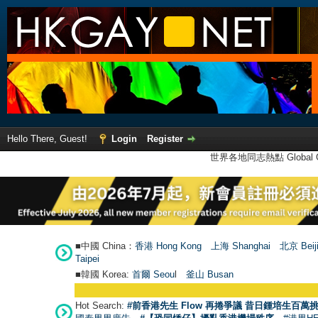
Hello There, Guest!
Login
Register
世界各地同志熱點 Global Ga
■中國 China：
香港 Hong Kong
上海 Shanghai
北京 Beij
Taipei
■韓國 Korea:
首爾 Seou
l
釜山 Busan
Hot Search:
#前香港先生 Flow 再捲爭議 昔日鍾培生百萬挑