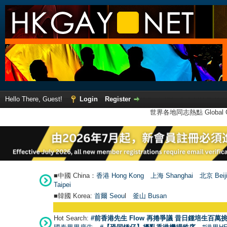
Hello There, Guest!
Login
Register
世界各地同志熱點 Global Ga
■中國 China：
香港 Hong Kong
上海 Shanghai
北京 Beij
Taipei
■韓國 Korea:
首爾 Seou
l
釜山 Busan
Hot Search:
#前香港先生 Flow 再捲爭議 昔日鍾培生百萬挑