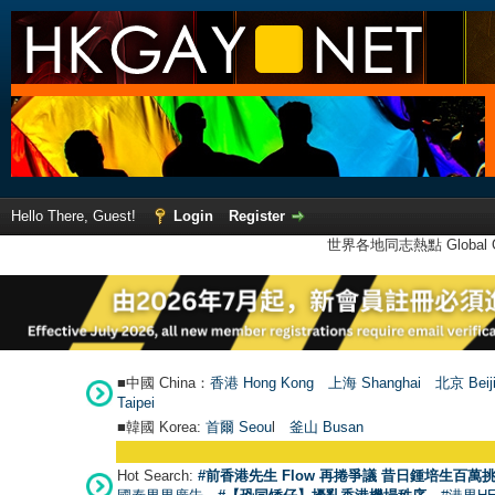
Hello There, Guest!
Login
Register
世界各地同志熱點 Global Ga
■中國 China：
香港 Hong Kong
上海 Shanghai
北京 Beij
Taipei
■韓國 Korea:
首爾 Seou
l
釜山 Busan
Hot Search:
#前香港先生 Flow 再捲爭議 昔日鍾培生百萬挑