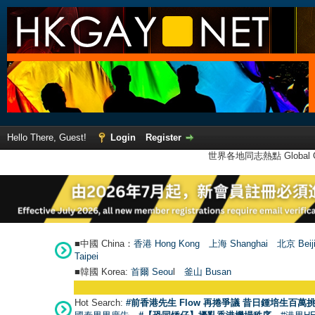
Hello There, Guest!
Login
Register
世界各地同志熱點 Global Ga
■中國 China：
香港 Hong Kong
上海 Shanghai
北京 Beij
Taipei
■韓國 Korea:
首爾 Seou
l
釜山 Busan
Hot Search:
#前香港先生 Flow 再捲爭議 昔日鍾培生百萬挑