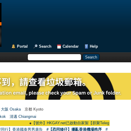
Portal
Search
Calendar
Help
大阪 Osaka
京都 Kyoto
kok
清邁 Chiangmai
●
【號外】HKGAY.net已啟動自家製【群聚Telegram群組】 HKGAY.net ha
愛同行】香港國泰男男廣告
#【恐同矮仔】擾亂香港機場秩序
#