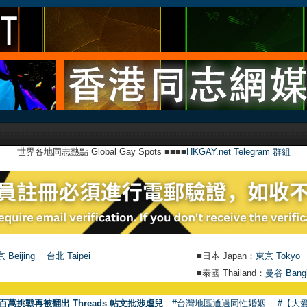
世界各地同志熱點 Global Gay Spots ■■■■
HKGAY.net Telegram 群組
 Beijing
台北 Taipei
■日本 Japan：
東京 Tokyo
■泰國 Thailand：
曼谷 Bang
百萬挑戰再被翻出 Threads 帖文批涉虐兒
#台灣地區通過同性婚姻
#【大