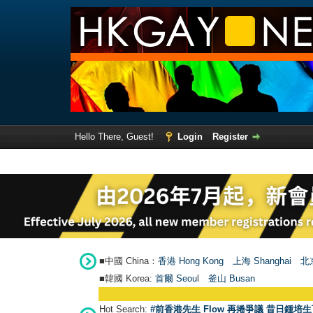
Hello There, Guest!
Login
Register
■中國 China：
香港 Hong Kong
上海 Shanghai
北京
■韓國 Korea:
首爾 Seou
l
釜山 Busan
Hot Search:
#前香港先生 Flow 再捲爭議 昔日鍾培生