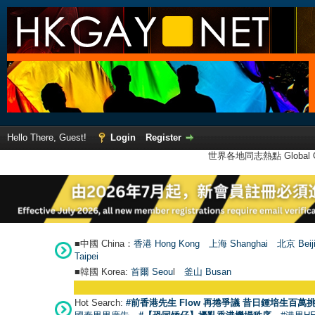
Hello There, Guest!
Login
Register
世界各地同志熱點 Global Ga
■中國 China：
香港 Hong Kong
上海 Shanghai
北京 Beij
Taipei
■韓國 Korea:
首爾 Seou
l
釜山 Busan
Hot Search:
#前香港先生 Flow 再捲爭議 昔日鍾培生百萬挑